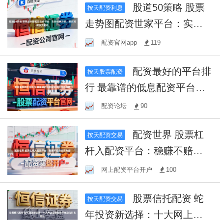
股道50策略 股票
按天配资利息
走势图配资世家平台：实时
数据分析，助您把握投资时
配资官网app
119
机
配资最好的平台排
按天股票配资
行 最靠谱的低息配资平台排
名揭晓
配资论坛
90
配资世界 股票杠
按天配资交易
杆入配资平台：稳赚不赔的
投资利器
网上配资平台开户
100
股票信托配资 蛇
按天配资交易
年投资新选择：十大网上股