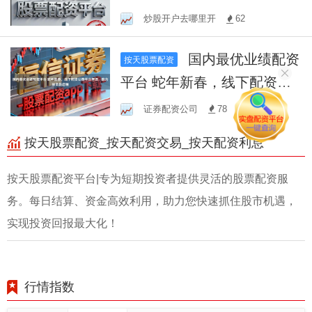
票配资平台助力财富增长
炒股开户去哪里开
62
国内最优业绩配资
按天股票配资
平台 蛇年新春，线下配资公
司平台查询，助力投资新启
证券配资公司
78
程
按天股票配资_按天配资交易_按天配资利息
按天股票配资平台|专为短期投资者提供灵活的股票配资服
务。每日结算、资金高效利用，助力您快速抓住股市机遇，
实现投资回报最大化！
行情指数