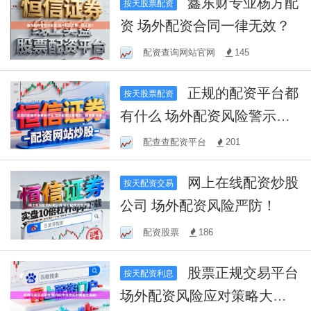
鑫东财专业杨方配
按天股票配资
资 场外配资合同一律无效？
配资查询网站官网
145
正规的配资平台都
按天股票配资
有什么 场外配资风险警示：
投资需谨慎！
配查查配资平台
201
网上在线配资炒股
按天配资交易
公司 场外配资风险严防！
配资股票
186
股票正规交易平台
按天配资利息
场外配资风险应对策略大揭