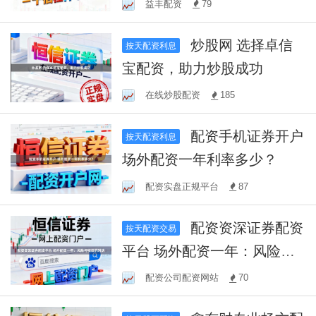
益丰配资
79
炒股网 选择卓信
按天配资利息
宝配资，助力炒股成功
在线炒股配资
185
配资手机证券开户
按天配资利息
场外配资一年利率多少？
配资实盘正规平台
87
配资资深证券配资
按天配资交易
平台 场外配资一年：风险与
收益的对决
配资公司配资网站
70