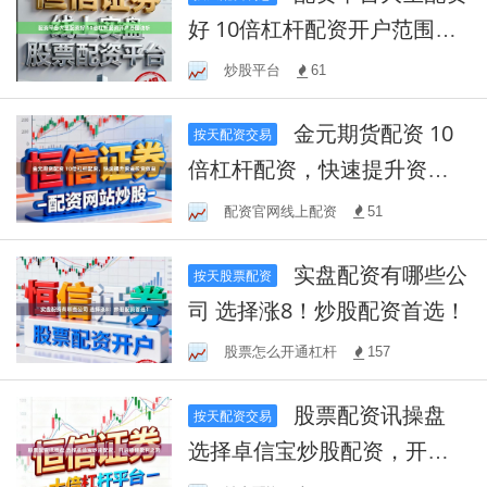
好 10倍杠杆配资开户范围浅
析
炒股平台
61
金元期货配资 10
按天配资交易
倍杠杆配资，快速提升资金
投资效益
配资官网线上配资
51
实盘配资有哪些公
按天股票配资
司 选择涨8！炒股配资首选！
股票怎么开通杠杆
157
股票配资讯操盘
按天配资交易
选择卓信宝炒股配资，开启
稳健盈利之路